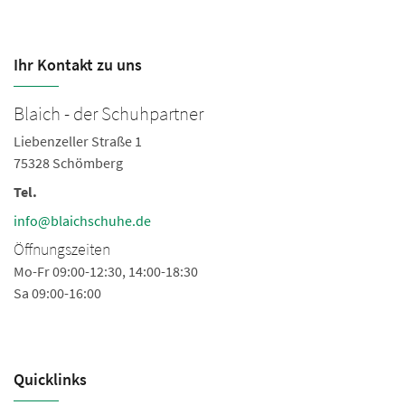
Ihr Kontakt zu uns
Blaich - der Schuhpartner
B
Liebenzeller Straße 1
Li
75328 Schömberg
7
Tel.
Te
Fa
info@blaichschuhe.de
in
Öffnungszeiten
Ö
Mo-Fr 09:00-12:30, 14:00-18:30
Sa 09:00-16:00
Mo
Sa
Quicklinks