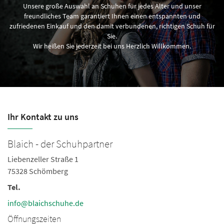
Unsere große Auswahl an Schuhen für jedes Alter und unser
freundliches Team garantiert Ihnen einen entspannten und
zufriedenen Einkauf und den damit verbundenen, richtigen Schuh für
Sie.
Wir heißen Sie jederzeit bei uns Herzlich Willkommen.
Ihr Kontakt zu uns
Blaich - der Schuhpartner
B
Liebenzeller Straße 1
Li
75328 Schömberg
7
Tel.
Te
Fa
info@blaichschuhe.de
in
Öffnungszeiten