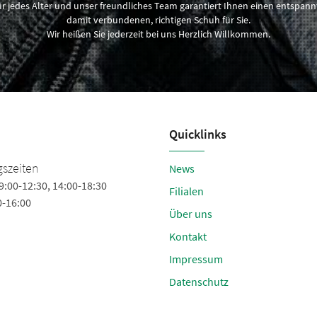
 jedes Alter und unser freundliches Team garantiert Ihnen einen entspan
damit verbundenen, richtigen Schuh für Sie.
Wir heißen Sie jederzeit bei uns Herzlich Willkommen.
Quicklinks
Blaich - der Sportpartner
szeiten
News
9:00-12:30, 14:00-18:30
Liebenzeller Straße 3
Filialen
0-16:00
75328 Schömberg
Über uns
Tel.
+49 (7084) 7604
Kontakt
Fax +49 (7084) 1598
Impressum
info@blaichsport.de
Datenschutz