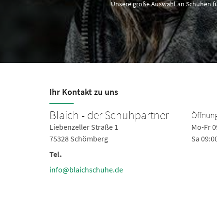
Unsere große Auswahl an Schuhen für
Ihr Kontakt zu uns
Blaich - der Schuhpartner
Öffnung
0-18:30
Liebenzeller Straße 1
Mo-Fr 0
6:00
75328 Schömberg
Sa 09:0
Tel.
info@blaichschuhe.de