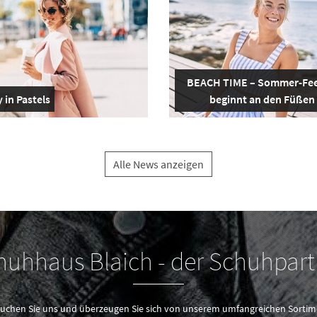
BEACH TIME – Sommer-Fee
 in Pastels
beginnt an den Füßen
Alle News anzeigen
huhhaus Blaich - der Schuhpart
uchen Sie uns und überzeugen Sie sich von unserem umfangreichen Sortim