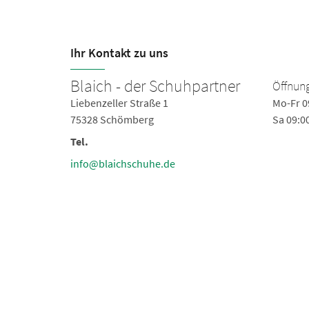
Ihr Kontakt zu uns
Blaich - der Schuhpartner
Öffnung
0-18:30
Liebenzeller Straße 1
Mo-Fr 0
6:00
75328 Schömberg
Sa 09:0
Tel.
info@blaichschuhe.de