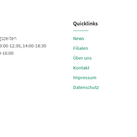
Quicklinks
Blaich - der Sportpartner
szeiten
News
9:00-12:30, 14:00-18:30
Liebenzeller Straße 3
Filialen
0-16:00
75328 Schömberg
Über uns
Tel.
+49 (7084) 7604
Kontakt
Fax +49 (7084) 1598
Impressum
info@blaichsport.de
Datenschutz