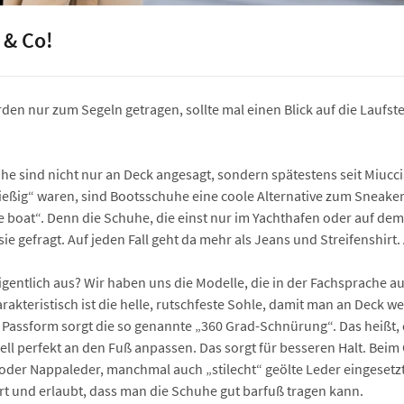
 & Co!
n nur zum Segeln getragen, sollte mal einen Blick auf die Laufsteg
he sind nicht nur an Deck angesagt, sondern spätestens seit Miucci
ießig“ waren, sind Bootsschuhe eine coole Alternative zum Sneaker.
the boat“. Denn die Schuhe, die einst nur im Yachthafen oder auf d
asie gefragt. Auf jeden Fall geht da mehr als Jeans und Streifenshir
gentlich aus? Wir haben uns die Modelle, die in der Fachsprache 
kteristisch ist die helle, rutschfeste Sohle, damit man an Deck we
e Passform sorgt die so genannte „360 Grad-Schnürung“. Das heißt
ell perfekt an den Fuß anpassen. Das sorgt für besseren Halt. Bei
oder Nappaleder, manchmal auch „stilecht“ geölte Leder eingesetzt
t und erlaubt, dass man die Schuhe gut barfuß tragen kann.