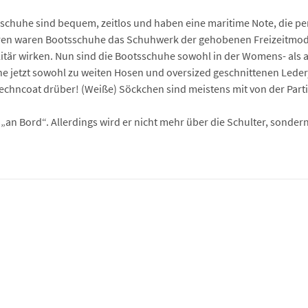
ootsschuhe sind bequem, zeitlos und haben eine maritime Note, die 
hren waren Bootsschuhe das Schuhwerk der gehobenen Freizeitmode 
elitär wirken. Nun sind die Bootsschuhe sowohl in der Womens- als 
he jetzt sowohl zu weiten Hosen und oversized geschnittenen Leder
echncoat drüber! (Weiße) Söckchen sind meistens mit von der Parti
t „an Bord“. Allerdings wird er nicht mehr über die Schulter, sonde