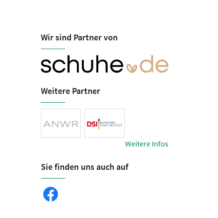
Wir sind Partner von
Blaich - der 
Öffnungszeiten
Mo-Fr 09:00-12:30, 14:00-18:30
Liebenzeller Straße
Sa 09:00-00:00, 00:00-16:00
75328 Schömberg
Weitere Partner
Tel.
info@blaichschuhe
Weitere Infos
Sie finden uns auch auf